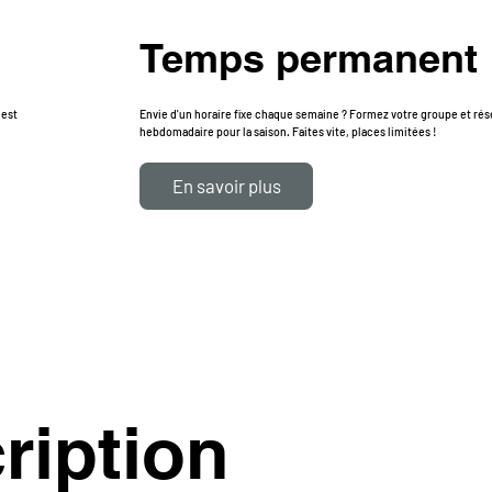
Temps permanent
 est
Envie d'un horaire fixe chaque semaine ? Formez votre groupe et ré
hebdomadaire pour la saison. Faites vite, places limitées !
En savoir plus
ription