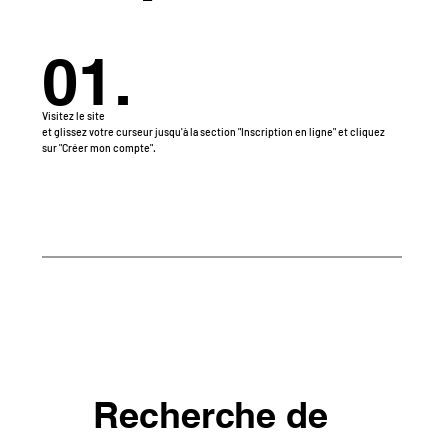
01.
Visitez le site
et glissez votre curseur jusqu'à la section "Inscription en ligne" et cliquez
sur "Créer mon compte".
Recherche de